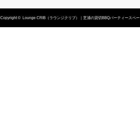
Copyright ©
Lounge CRIB（ラウンジクリブ）｜芝浦の貸切BBQパーティースペー
ス