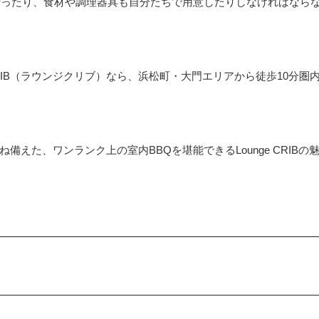
行ったり、食材や調理器具も自分たちで用意したりしなければなら
CRIB（ラウンジクリブ）なら、浜松町・大門エリアから徒歩10分圏
。
えた、ワンランク上の室内BBQを堪能できるLounge CRIBの