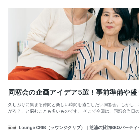
同窓会の企画アイデア5選！事前準備や盛
久しぶりに集まる仲間と楽しい時間を過ごしたい同窓会。しかし、
がる？」と悩むことも多いものです。 そこで今回は、同窓会当日の
Lounge CRIB（ラウンジクリブ）｜芝浦の貸切BBQパーテ