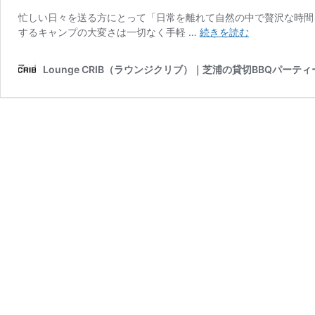
忙しい日々を送る方にとって「日常を離れて自然の中で贅沢な時間
【関
するキャンプの大変さは一切なく手軽 …
続きを読む
東】
BBQ×
Lounge CRIB（ラウンジクリブ）｜芝浦の貸切BBQパーテ
グ
ラ
ン
ピ
ン
グ
が
楽
し
め
る
お
す
す
め
施
設